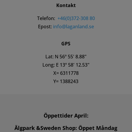
Kontakt
Telefon:
+46(0)372-308 80
Epost:
info@laganland.se
GPS
Lat: N 56º 55' 8.88"
Long: E 13º 58' 12.53"
X= 6311778
Y= 1388243
Öppettider April:
Älgpark &Sweden Shop:
Öppet Måndag