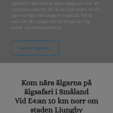
älgsafari! I det vilda är älgen skygg och svår att
upptäcka, men här får du en unik chans att stå
öga mot öga med skogens majestät. Vill du
vara där flera dagar kan du bo på vårt älg
hotell. Låt äventyret börja!
Mer om älgparken
Kom nära älgarna på
älgsafari i Småland
Vid E4:an 10 km norr om
staden Ljungby