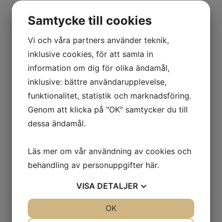
Samtycke till cookies
Människans & jaktens museum
Vi och våra partners använder teknik,
Inträdet till älgparken omfattar även en
inklusive cookies, för att samla in
utställning hur människan levde och jagade
information om dig för olika ändamål,
från stenålder och fram till nutid.
inklusive: bättre användarupplevelse,
funktionalitet, statistik och marknadsföring.
Genom att klicka på "OK" samtycker du till
dessa ändamål.
Mooséum
Utomhus i älgparken, berättar en utställning i
Läs mer om vår användning av cookies och
ord och bild hur älgarna lever under ett år. (
På
behandling av personuppgifter
här
.
svenska, engelska och tyska
).
VISA
DETALJER
JA
NEJ
OK
JA
NEJ