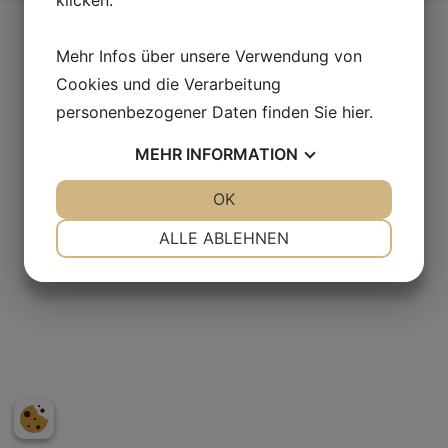
Mehr Infos über unsere Verwendung von
Cookies und die Verarbeitung
Adresse
personenbezogener Daten finden Sie
hier
.
Laganland Sweden Shop, E4:an
Laganvägen 10
MEHR
INFORMATION
341 50 Lagan.
JA
NEIN
OK
JA
NEIN
Schweden
NOTWENDIG
PRÄFERENZEN
ALLE ABLEHNEN
Kontakt
JA
NEIN
JA
NEIN
Tel. +46(0)372-308 80
MARKETING
STATISTIKEN
info@laganland.se