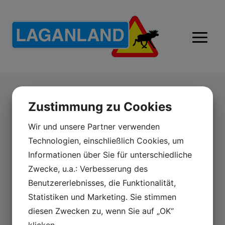
Zustimmung zu Cookies
Älgskinnsplånbok MAXI 1434
Älgskinnsprodukter
Wir und unsere Partner verwenden
Technologien, einschließlich Cookies, um
Mått: 165×100 mm. 12 kontofack, litet körkort med
Informationen über Sie für unterschiedliche
tryckknapp, ryggficka och myntfack.
Zwecke, u.a.: Verbesserung des
Pris: 575:-
Benutzererlebnisses, die Funktionalität,
Statistiken und Marketing. Sie stimmen
diesen Zwecken zu, wenn Sie auf „OK“
klicken.