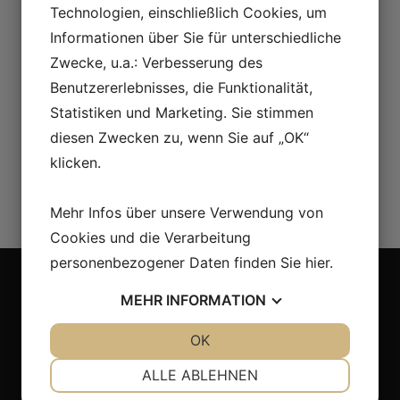
Technologien, einschließlich Cookies, um
Informationen über Sie für unterschiedliche
Zwecke, u.a.: Verbesserung des
Benutzererlebnisses, die Funktionalität,
Statistiken und Marketing. Sie stimmen
diesen Zwecken zu, wenn Sie auf „OK“
klicken.
Mehr Infos über unsere Verwendung von
Cookies und die Verarbeitung
personenbezogener Daten finden Sie
hier
.
MEHR
INFORMATION
Adresse
JA
NEIN
OK
JA
NEIN
Laganland Sweden Shop, E4:an
NOTWENDIG
PRÄFERENZEN
ALLE ABLEHNEN
Laganvägen 10