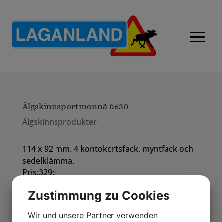
Älgskinnsportmonnä 0630
Älgskinnsprodukter
114 x 92 mm. 4 kontokortsfack, myntfack och
sedelklämma.
Pris:329:-
Zustimmung zu Cookies
Wir und unsere Partner verwenden