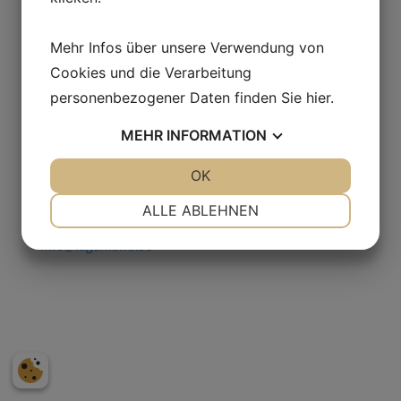
Mehr Infos über unsere Verwendung von
Adresse
Cookies und die Verarbeitung
Laganland Sweden Shop, E4:an
personenbezogener Daten finden Sie
hier
.
Laganvägen 10
341 50 Lagan.
MEHR
INFORMATION
Schweden
JA
NEIN
OK
JA
NEIN
Kontakt
NOTWENDIG
PRÄFERENZEN
ALLE ABLEHNEN
Tel. +46(0)372-308 80
JA
NEIN
JA
NEIN
info@laganland.se
MARKETING
STATISTIKEN