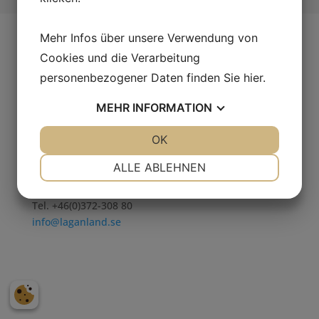
Mehr Infos über unsere Verwendung von
Cookies und die Verarbeitung
Adresse
personenbezogener Daten finden Sie
hier
.
Laganland Sweden Shop, E4:an
MEHR
INFORMATION
Laganvägen 10
341 50 Lagan.
JA
NEIN
OK
JA
NEIN
Schweden
NOTWENDIG
PRÄFERENZEN
ALLE ABLEHNEN
Kontakt
JA
NEIN
JA
NEIN
Tel. +46(0)372-308 80
MARKETING
STATISTIKEN
info@laganland.se