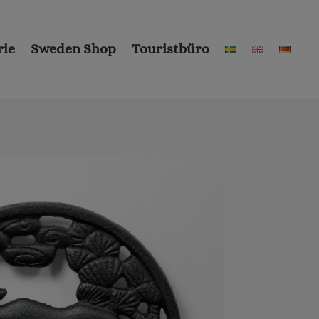
rie
Sweden Shop
Touristbüro