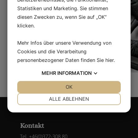
Statistiken und Marketing. Sie stimmen
diesen Zwecken zu, wenn Sie auf „OK“
klicken.
Mehr Infos über unsere Verwendung von
Cookies und die Verarbeitung
personenbezogener Daten finden Sie
hier
.
MEHR
INFORMATION
JA
NEIN
OK
JA
NEIN
NOTWENDIG
PRÄFERENZEN
ALLE ABLEHNEN
JA
NEIN
JA
NEIN
MARKETING
STATISTIKEN
Kontakt
Tel. +46(0)372-308 80