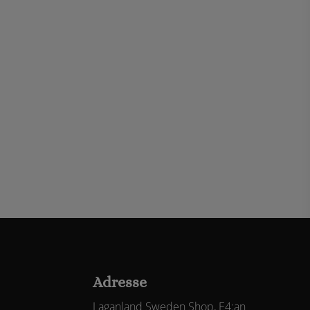
Adresse
Laganland Sweden Shop, E4:an