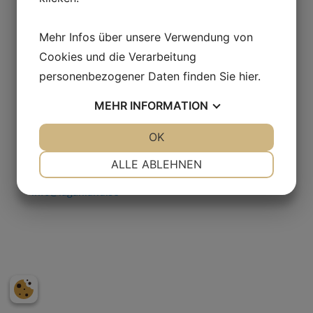
Mehr Infos über unsere Verwendung von
Adresse
Cookies und die Verarbeitung
Laganland Sweden Shop, E4:an
personenbezogener Daten finden Sie
hier
.
Laganvägen 10
341 50 Lagan.
MEHR
INFORMATION
Schweden
JA
NEIN
OK
JA
NEIN
Kontakt
NOTWENDIG
PRÄFERENZEN
ALLE ABLEHNEN
Tel. +46(0)372-308 80
JA
NEIN
JA
NEIN
info@laganland.se
MARKETING
STATISTIKEN