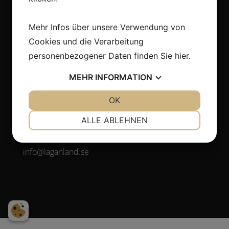
Mehr Infos über unsere Verwendung von
Adresse
Cookies und die Verarbeitung
Laganland Sweden Shop, E4:an
personenbezogener Daten finden Sie
hier
.
Laganvägen 10
341 50 Lagan.
MEHR
INFORMATION
Schweden
JA
NEIN
OK
JA
NEIN
NOTWENDIG
PRÄFERENZEN
Kontakt
ALLE ABLEHNEN
JA
NEIN
JA
NEIN
Tel. +46(0)372-308 80
info@laganland.se
MARKETING
STATISTIKEN