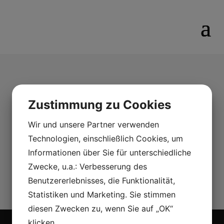
Troll
Zustimmung zu Cookies
Crystal
Wir und unsere Partner verwenden
Troll. Målerås Glasbruk Stort 120×120 mm,(
Technologien, einschließlich Cookies, um
M33995) Pris: 719:-
Informationen über Sie für unterschiedliche
Litet 80×85 mm.( M33994) Pris:529:-
Zwecke, u.a.: Verbesserung des
Benutzererlebnisses, die Funktionalität,
Statistiken und Marketing. Sie stimmen
diesen Zwecken zu, wenn Sie auf „OK“
klicken.