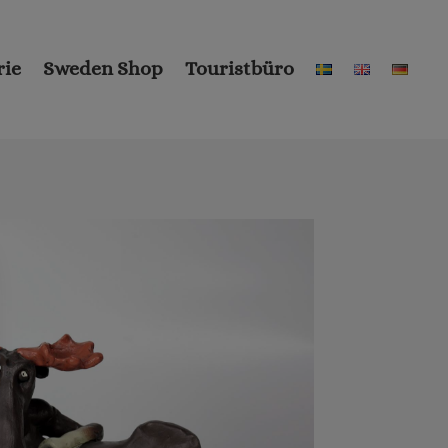
rie
Sweden Shop
Touristbüro