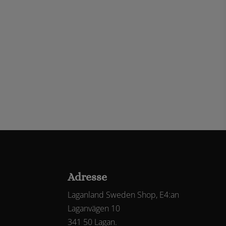
Adresse
Laganland Sweden Shop, E4:an
Laganvägen 10
341 50 Lagan.