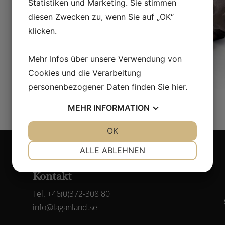
Statistiken und Marketing. Sie stimmen
diesen Zwecken zu, wenn Sie auf „OK“
klicken.
Mehr Infos über unsere Verwendung von
Cookies und die Verarbeitung
personenbezogener Daten finden Sie
hier
.
MEHR
INFORMATION
JA
NEIN
OK
JA
NEIN
NOTWENDIG
PRÄFERENZEN
ALLE ABLEHNEN
JA
NEIN
JA
NEIN
Kontakt
MARKETING
STATISTIKEN
Tel. +46(0)372-308 80
info@laganland.se