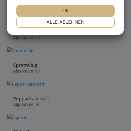
Älgsouvenirer
JA
NEIN
OK
JA
NEIN
NOTWENDIG
PRÄFERENZEN
ALLE ABLEHNEN
JA
NEIN
JA
NEIN
Kärleksälgar
Älgsouvenirer
MARKETING
STATISTIKEN
Sprattelälg
Älgsouvenirer
Pepparkaksmått
Älgsouvenirer