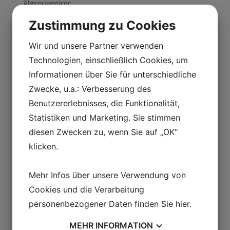
Älgsouvenirer
Zustimmung zu Cookies
Wir und unsere Partner verwenden
Älg kokett
Technologien, einschließlich Cookies, um
Älgsouvenirer
Informationen über Sie für unterschiedliche
Zwecke, u.a.: Verbesserung des
Benutzererlebnisses, die Funktionalität,
Vilande älg
Statistiken und Marketing. Sie stimmen
Älgsouvenirer
diesen Zwecken zu, wenn Sie auf „OK“
klicken.
Älg liggande
Mehr Infos über unsere Verwendung von
Älgsouvenirer
Cookies und die Verarbeitung
personenbezogener Daten finden Sie
hier
.
MEHR
INFORMATION
Öppnare Älg