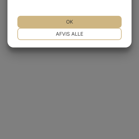
OK
NØDVENDIGE
PRÆFERENCER
AFVIS ALLE
MARKETING
STATISTIK