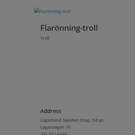
Flarönning-troll
Troll
Address
Laganland Sweden Shop, E4:an
Laganvägen 10
341 50 Lagan.