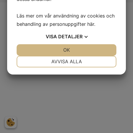
Läs mer om vår användning av cookies och
behandling av personuppgifter
här
.
Adress
VISA
DETALJER
Laganland Sweden Shop, E4:an
Laganvägen 10
JA
NEJ
OK
JA
NEJ
341 50 Lagan.
NÖDVÄNDIG
INSTÄLLNINGAR
AVVISA ALLA
JA
NEJ
JA
NEJ
Kontakt
MARKNADSFÖRING
STATISTIK
Tel. +46(0)372-308 80
info@laganland.se