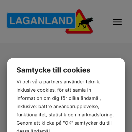
Älgskinnsplånbok Dollar 1469
Samtycke till cookies
Älgskinnsprodukter
Vi och våra partners använder teknik,
Mått: 125×98 mm. 8 kontofack, litet körkort,
inklusive cookies, för att samla in
myntficka, 2 ryggfack.
information om dig för olika ändamål,
Pris: 499:-
inklusive: bättre användarupplevelse,
funktionalitet, statistik och marknadsföring.
Genom att klicka på "OK" samtycker du till
dessa ändamål.