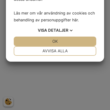
Läs mer om vår användning av cookies och
Adress
behandling av personuppgifter
här
.
Laganland Sweden Shop, E4:an
VISA
DETALJER
Laganvägen 10
341 50 Lagan.
JA
NEJ
OK
JA
NEJ
NÖDVÄNDIG
INSTÄLLNINGAR
AVVISA ALLA
Kontakt
JA
NEJ
JA
NEJ
Tel. +46(0)372-308 80
MARKNADSFÖRING
STATISTIK
info@laganland.se