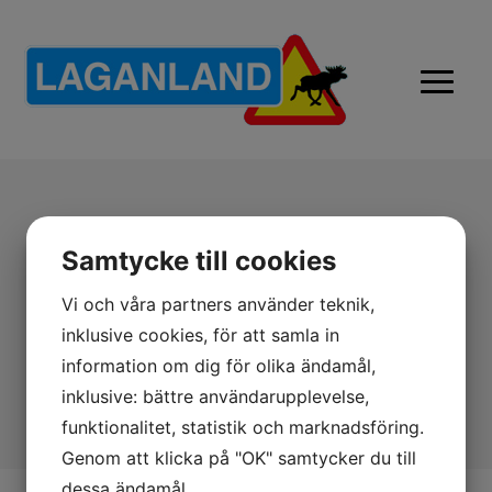
Dala Hjärta Barn
Samtycke till cookies
T-shirts
Vi och våra partners använder teknik,
Dala Hjärta rosa textil. Storlekar 90 – 160 cl. (IA-137).
inklusive cookies, för att samla in
Pris: 168:-
information om dig för olika ändamål,
inklusive: bättre användarupplevelse,
funktionalitet, statistik och marknadsföring.
Genom att klicka på "OK" samtycker du till
dessa ändamål.