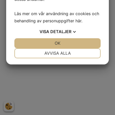
Adress
Läs mer om vår användning av cookies och
Laganland Sweden Shop, E4:an
behandling av personuppgifter
här
.
Laganvägen 10
VISA
DETALJER
341 50 Lagan.
JA
NEJ
OK
JA
NEJ
Kontakt
NÖDVÄNDIG
INSTÄLLNINGAR
Tel. +46(0)372-308 80
AVVISA ALLA
info@laganland.se
JA
NEJ
JA
NEJ
MARKNADSFÖRING
STATISTIK