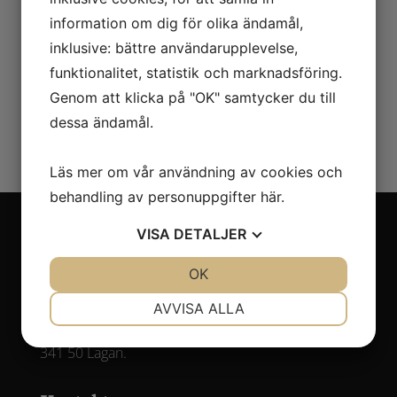
information om dig för olika ändamål,
inklusive: bättre användarupplevelse,
funktionalitet, statistik och marknadsföring.
Genom att klicka på "OK" samtycker du till
dessa ändamål.
Läs mer om vår användning av cookies och
behandling av personuppgifter
här
.
VISA
DETALJER
Adress
JA
NEJ
OK
JA
NEJ
NÖDVÄNDIG
INSTÄLLNINGAR
Laganland Sweden Shop, E4:an
AVVISA ALLA
Laganvägen 10
JA
NEJ
JA
NEJ
341 50 Lagan.
MARKNADSFÖRING
STATISTIK