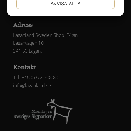
NÖDVÄNDIG
INSTÄLLNINGAR
AVVISA ALLA
JA
NEJ
JA
NEJ
MARKNADSFÖRING
STATISTIK
Adress
Laganland Sweden Shop, E4:an
Laganvägen 10
341 50 Lagan.
Kontakt
Tel. +46(0)372-308 80
info@laganland.se