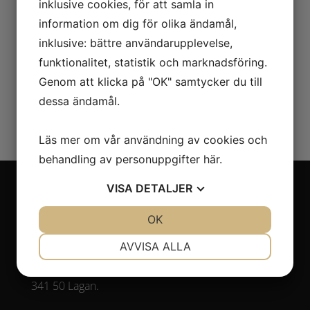
inklusive cookies, för att samla in
information om dig för olika ändamål,
inklusive: bättre användarupplevelse,
funktionalitet, statistik och marknadsföring.
Genom att klicka på "OK" samtycker du till
dessa ändamål.
Läs mer om vår användning av cookies och
behandling av personuppgifter
här
.
VISA
DETALJER
JA
NEJ
OK
JA
NEJ
Adress
NÖDVÄNDIG
INSTÄLLNINGAR
AVVISA ALLA
Laganland Sweden Shop, E4:an
Laganvägen 10
JA
NEJ
JA
NEJ
341 50 Lagan.
MARKNADSFÖRING
STATISTIK