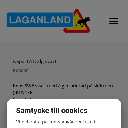
Keps SWE älg svart
Kepsar
Keps SWE svart med älg broderad på skärmen.
(RR N13E).
Pris: 229:-
Samtycke till cookies
Vi och våra partners använder teknik,