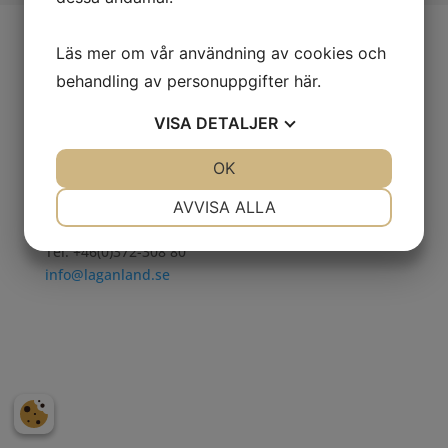
Läs mer om vår användning av cookies och
behandling av personuppgifter
här
.
Adress
VISA
DETALJER
Laganland Sweden Shop, E4:an
Laganvägen 10
JA
NEJ
OK
JA
NEJ
341 50 Lagan.
NÖDVÄNDIG
INSTÄLLNINGAR
AVVISA ALLA
Kontakt
JA
NEJ
JA
NEJ
Tel. +46(0)372-308 80
MARKNADSFÖRING
STATISTIK
info@laganland.se