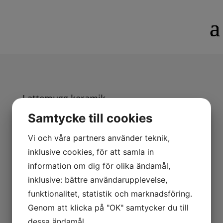
Lattemugg keramik
Keramik
Samtycke till cookies
Vi och våra partners använder teknik,
Keramik lattemugg. Liten: H: 12 cm. 145:- (större
utgått).
inklusive cookies, för att samla in
Hantverk, färger kan skifta mellan grön och brunton.
information om dig för olika ändamål,
inklusive: bättre användarupplevelse,
funktionalitet, statistik och marknadsföring.
Genom att klicka på "OK" samtycker du till
dessa ändamål.