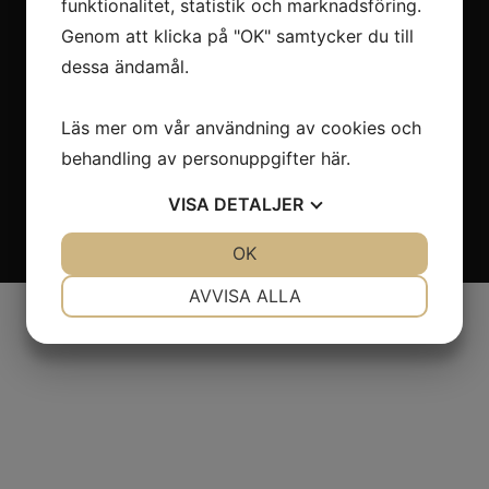
funktionalitet, statistik och marknadsföring.
Genom att klicka på "OK" samtycker du till
dessa ändamål.
Kontakt
Tel. +46(0)372-308 80
Läs mer om vår användning av cookies och
info@laganland.se
behandling av personuppgifter
här
.
VISA
DETALJER
JA
NEJ
OK
JA
NEJ
NÖDVÄNDIG
INSTÄLLNINGAR
AVVISA ALLA
JA
NEJ
JA
NEJ
MARKNADSFÖRING
STATISTIK